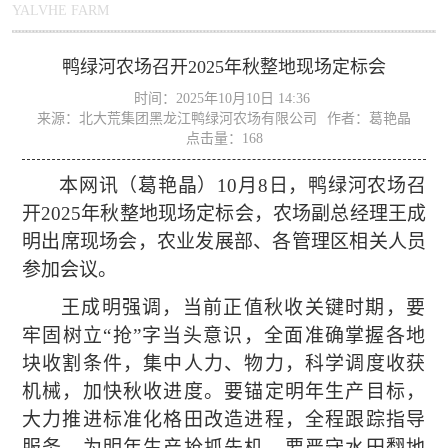
YALVHE FARM
鸭绿河农场召开2025年秋整地现场定标会
时间：2025年10月10日 14:36
来源：北大荒集团黑龙江鸭绿河农场有限公司
作者：葛艳晶
点击量：
168
本网讯（葛艳晶）
10月8日，鸭绿河农场召
开2025年
秋整地现场定标会
，农场副总经理王成
明出席现场会，农业发展部、各管理区相关人员
参加会议。
王成明强调，
当前正值秋收关键时期，要
牢固树立
“抢”字当头意识，全面准确掌握各地
块收割条件，集中人力、物力，科学调度收获
机械，加快秋收进度。要锚定明年生产目标，
大力推进标准化格田改造进程，全程跟踪指导
服务，为明年生产抢抓先机
。
要严守水田翻地