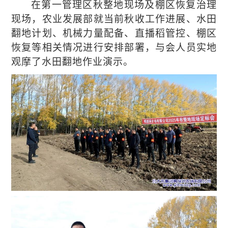
在第
一
管理区秋整地现场
及
棚区恢复治理
现场
，农业
发展
部就当前秋收工作进展、水田
翻地计划
、机械力量配备
、
直播稻管控
、
棚区
恢复等相关情况进行安排部署
，与会人员实地
观摩了水田翻地作业演示。