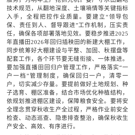
技术规范，从翻地深度、土壤
墒情
等关键指标
入手，全程把控作业质量。要建立
“领导包
保、责任到人、督导跟进”工作机制，压实责
任，确保各项部署落地见效。
要
稳步推进
2025
年直播田2026年回归插秧田的新建大棚工作，
同步统筹好大棚建设与平整、加固、秋摆盘等
配套工作，各个环节要无缝衔接、一体推进。
要
加强直播田回归户管理
工作
，
严格落实
“一
户一档”
管理制度，确保
回归一户，清零一
户，
切实减少存量
。
要
提前做好土地规划、种
子选育、棚区准备，结合市场优化种植结构，
依规划推进棚区建设，保障粮食安全
。
要将安
全理念贯穿秋收生产全过程，严格作业前安全
检查、动态巡查、隐患排查整治，确保秋收生
产安全、高效、有序进行。